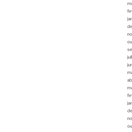
m
fe
ja
d
n
ou
s
ju
ju
m
ab
m
fe
ja
d
n
ou