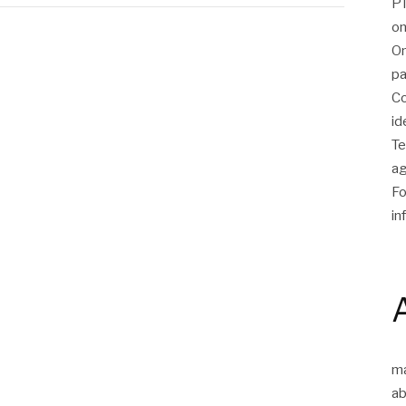
PT
on
On
pa
Co
id
Te
ag
Fo
in
m
ab