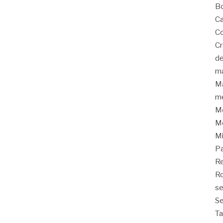
Bo
Ca
Co
C
de
m
Ma
me
Me
Me
M
P
Re
Ro
s
Se
T