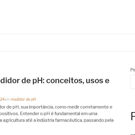
RANDE
automação
Pe
idor de pH: conceitos, usos e
024
em
medidor de pH
or de pH, sua importância, como medir corretamente e
spositivos. Entender o pH é fundamental em uma
agricultura até a indústria farmacêutica, passando pela