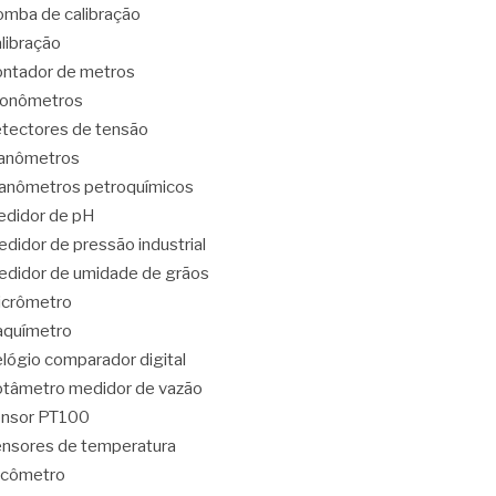
mba de calibração
libração
ntador de metros
ronômetros
tectores de tensão
anômetros
nômetros petroquímicos
didor de pH
didor de pressão industrial
didor de umidade de grãos
icrômetro
aquímetro
lógio comparador digital
tâmetro medidor de vazão
ensor PT100
nsores de temperatura
acômetro