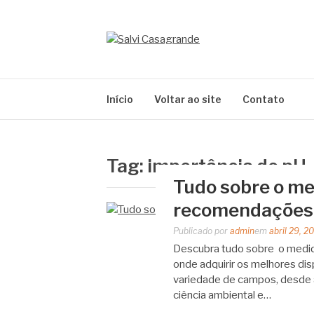
Pular
para
o
SALVI CASAG
conteúdo
Especialistas em equipamentos de medição e 
Início
Voltar ao site
Contato
Tag:
importância do pH
Tudo sobre o med
recomendações
Publicado por
admin
em
abril 29, 2
Descubra tudo sobre o medid
onde adquirir os melhores di
variedade de campos, desde a 
ciência ambiental e…