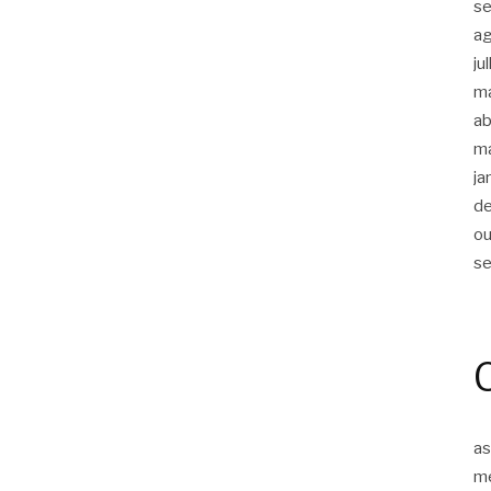
s
a
ju
m
ab
m
ja
d
ou
s
as
m