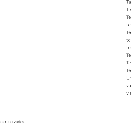
Ta
Te
Te
t
Te
te
te
T
Te
T
Un
v
vi
tos reservados.