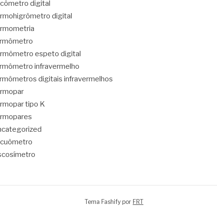
cômetro digital
rmohigrômetro digital
rmometria
ermômetro
rmômetro espeto digital
rmômetro infravermelho
rmômetros digitais infravermelhos
ermopar
rmopar tipo K
ermopares
categorized
acuômetro
scosímetro
Tema Fashify por
FRT