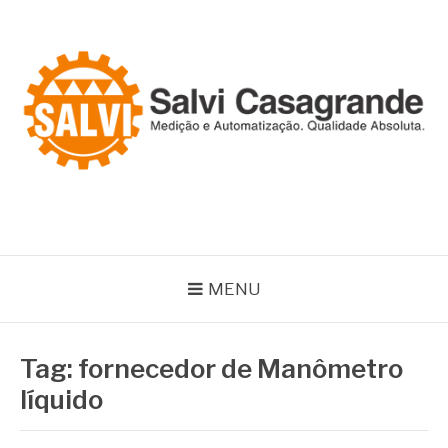
Pular
para
o
conteúdo
SALVI CASAGRANDE
Especialistas em equipamentos de medição e automação
MENU
Tag:
fornecedor de Manômetro
líquido