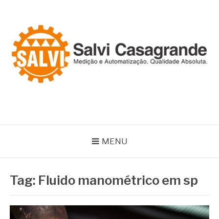
Pular
para
o
conteúdo
SALVI CASAGRANDE
Especialistas em equipamentos de medição e automação
MENU
Tag:
Fluido manométrico em sp