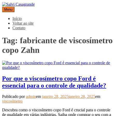
Pular
para
Menu
Salvi Casagrande
Especialistas em equipamentos de medição e automação
o
conteúdo
Início
Voltar ao site
Contato
Tag:
fabricante de viscosímetro
copo Zahn
Por que o viscosímetro copo Ford é
essencial para o controle de qualidade?
Publicado por
admin
em
janeiro 28, 2025
janeiro 28, 2025
em
viscosímetro
Descubra como o viscosímetro copo Ford é crucial para o controle
de qualidade em várias indústrias. Saiba onde comprar o seu com a