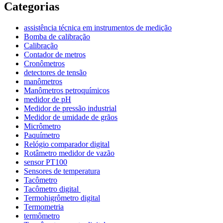
Categorias
assistência técnica em instrumentos de medição
Bomba de calibração
Calibração
Contador de metros
Cronômetros
detectores de tensão
manômetros
Manômetros petroquímicos
medidor de pH
Medidor de pressão industrial
Medidor de umidade de grãos
Micrômetro
Paquímetro
Relógio comparador digital
Rotâmetro medidor de vazão
sensor PT100
Sensores de temperatura
Tacômetro
Tacômetro digital
Termohigrômetro digital
Termometria
termômetro