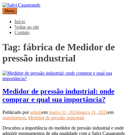
Pular
para
Menu
Salvi Casagrande
Especialistas em equipamentos de medição e automação
o
conteúdo
Início
Voltar ao site
Contato
Tag:
fábrica de Medidor de
pressão industrial
Medidor de pressão industrial: onde
comprar e qual sua importância?
Publicado por
admin
em
março 11, 2024
março 11, 2024
em
manômetros
,
Medidor de pressão industrial
Descubra a importância do medidor de pressão industrial e onde
adquirir equipamentos de alta qualidade com a Salvi Casagrande.