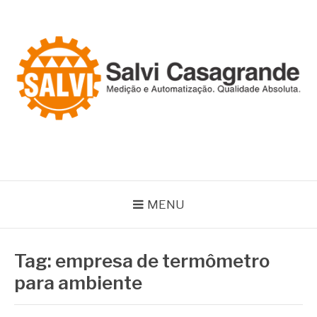
Pular
para
o
conteúdo
SALVI CASAGRANDE
Especialistas em equipamentos de medição e automação
MENU
Tag:
empresa de termômetro
para ambiente