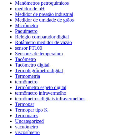
Manômetros petroquímicos
medidor de pH
Medidor de pressão industrial
Medidor de umidade de grãos
Micrômetro
Paquímetro
Relógio comparador digital
Rotâmetro medidor de vazão
sensor PT100
Sensores de temperatura
Tacômetro
Tacômetro digital
Termohigrômetro digital
Termometria
termômetro
Termômetro espeto digital
termômetro infravermelho
termômetros digitais infravermelhos
Termopar
Termopar tipo K
Termopares
Uncategorized
vacuômetro
viscosímetro