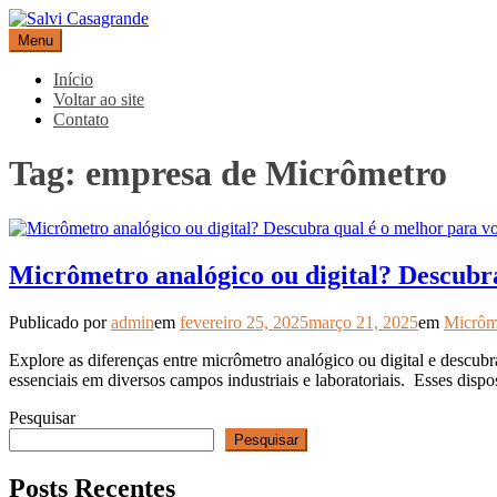
Pular
para
Menu
Salvi Casagrande
Especialistas em equipamentos de medição e automação
o
conteúdo
Início
Voltar ao site
Contato
Tag:
empresa de Micrômetro
Micrômetro analógico ou digital? Descubr
Publicado por
admin
em
fevereiro 25, 2025
março 21, 2025
em
Micrôm
Explore as diferenças entre micrômetro analógico ou digital e descub
essenciais em diversos campos industriais e laboratoriais. Esses disp
Pesquisar
Pesquisar
Posts Recentes