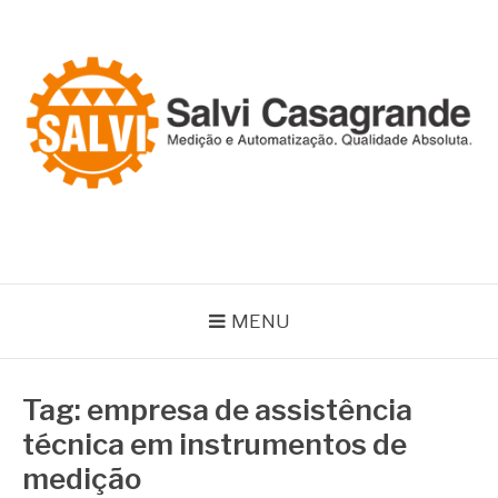
Pular
para
o
conteúdo
SALVI CASAGRANDE
Especialistas em equipamentos de medição e automação
MENU
Tag:
empresa de assistência
técnica em instrumentos de
medição