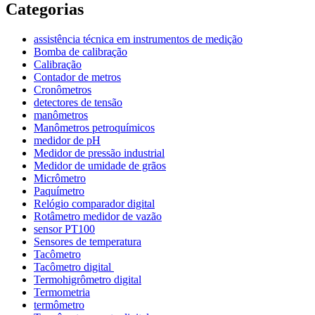
Categorias
assistência técnica em instrumentos de medição
Bomba de calibração
Calibração
Contador de metros
Cronômetros
detectores de tensão
manômetros
Manômetros petroquímicos
medidor de pH
Medidor de pressão industrial
Medidor de umidade de grãos
Micrômetro
Paquímetro
Relógio comparador digital
Rotâmetro medidor de vazão
sensor PT100
Sensores de temperatura
Tacômetro
Tacômetro digital
Termohigrômetro digital
Termometria
termômetro