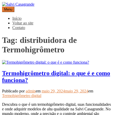
Pular
para
Menu
Salvi Casagrande
Especialistas em equipamentos de medição e automação
o
conteúdo
Início
Voltar ao site
Contato
Tag:
distribuidora de
Termohigrômetro
Termohigrômetro digital: o que é e como
funciona?
Publicado por
admin
em
maio 29, 2024
maio 29, 2024
em
Termohigrômetro digital
Descubra o que é um termohigrômetro digital, suas funcionalidades
e onde adquirir modelos de alta qualidade na Salvi Casagrande. No
mundo moderno, onde a precisão e o controle ambiental são