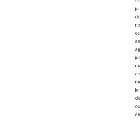
fe
ja
d
n
ou
s
a
ju
m
ab
m
ja
d
ou
s