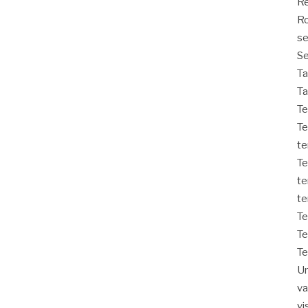
Re
Ro
s
Se
T
Ta
Te
Te
t
Te
te
te
T
Te
T
Un
v
vi