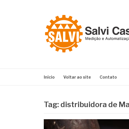
Pular
para
o
conteúdo
SALVI CASAG
Especialistas em equipamentos de medição e 
Início
Voltar ao site
Contato
Tag:
distribuidora de M