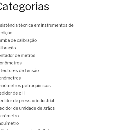
Categorias
sistência técnica em instrumentos de
edição
mba de calibração
libração
ntador de metros
ronômetros
tectores de tensão
anômetros
nômetros petroquímicos
didor de pH
didor de pressão industrial
didor de umidade de grãos
icrômetro
aquímetro