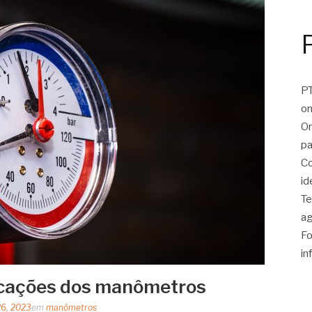
PT
on
On
pa
Co
id
Te
ag
Fo
in
icações dos manômetros
26, 2023
em
manômetros