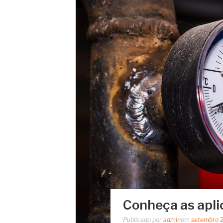
Conheça as apl
Publicado por
admin
em
setembro 