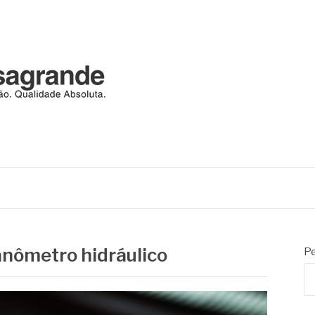
RANDE
automação
anômetro hidráulico
Pe