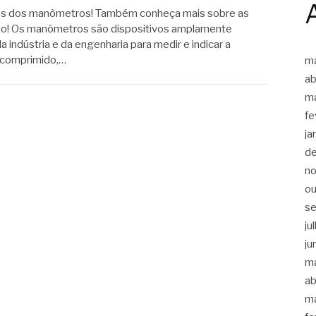
ões dos manômetros! Também conheça mais sobre as
o! Os manômetros são dispositivos amplamente
a indústria e da engenharia para medir e indicar a
r comprimido,…
m
ab
m
fe
ja
d
n
ou
s
ju
ju
m
ab
m