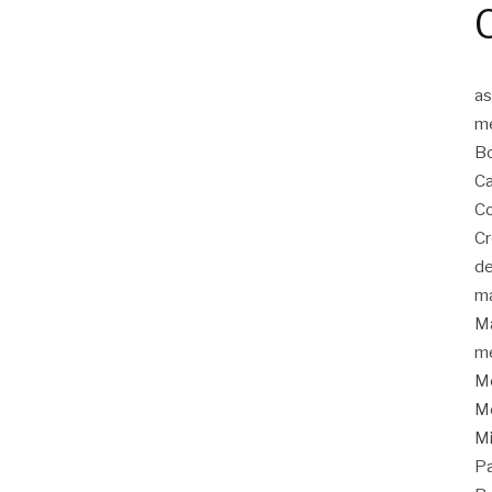
as
m
Bo
Ca
Co
C
de
m
Ma
me
Me
Me
M
P