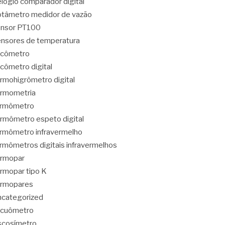
lógio comparador digital
tâmetro medidor de vazão
ensor PT100
nsores de temperatura
acômetro
cômetro digital
rmohigrômetro digital
rmometria
ermômetro
rmômetro espeto digital
rmômetro infravermelho
rmômetros digitais infravermelhos
ermopar
rmopar tipo K
ermopares
categorized
acuômetro
scosímetro