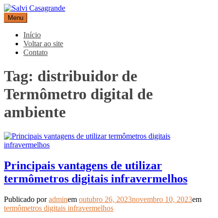
Pular
para
Menu
Salvi Casagrande
Especialistas em equipamentos de medição e automação
o
conteúdo
Início
Voltar ao site
Contato
Tag:
distribuidor de
Termômetro digital de
ambiente
Principais vantagens de utilizar
termômetros digitais infravermelhos
Publicado por
admin
em
outubro 26, 2023
novembro 10, 2023
em
termômetros digitais infravermelhos