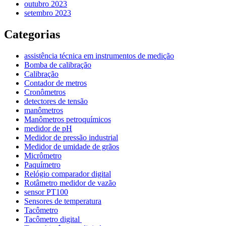
outubro 2023
setembro 2023
Categorias
assistência técnica em instrumentos de medição
Bomba de calibração
Calibração
Contador de metros
Cronômetros
detectores de tensão
manômetros
Manômetros petroquímicos
medidor de pH
Medidor de pressão industrial
Medidor de umidade de grãos
Micrômetro
Paquímetro
Relógio comparador digital
Rotâmetro medidor de vazão
sensor PT100
Sensores de temperatura
Tacômetro
Tacômetro digital