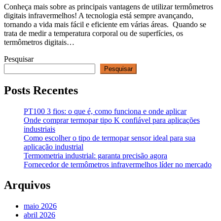
Conheça mais sobre as principais vantagens de utilizar termômetros
digitais infravermelhos! A tecnologia está sempre avançando,
tornando a vida mais fácil e eficiente em várias áreas. Quando se
trata de medir a temperatura corporal ou de superfícies, os
termômetros digitais…
Pesquisar
Pesquisar
Posts Recentes
PT100 3 fios: o que é, como funciona e onde aplicar
Onde comprar termopar tipo K confiável para aplicações
industriais
Como escolher o tipo de termopar sensor ideal para sua
aplicação industrial
Termometria industrial: garanta precisão agora
Fornecedor de termômetros infravermelhos líder no mercado
Arquivos
maio 2026
abril 2026