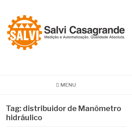
Pular
para
o
conteúdo
SALVI CASAGRANDE
Especialistas em equipamentos de medição e automação
MENU
Tag:
distribuidor de Manômetro
hidráulico