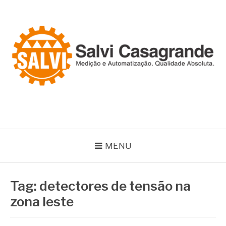
Pular
para
o
conteúdo
SALVI CASAGRANDE
Especialistas em equipamentos de medição e automação
MENU
Tag:
detectores de tensão na
zona leste