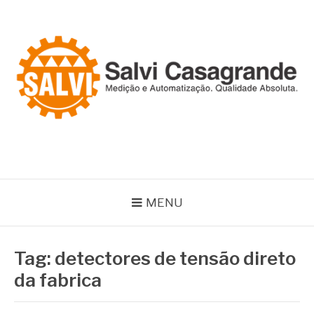
Pular
para
o
conteúdo
SALVI CASAGRANDE
Especialistas em equipamentos de medição e automação
MENU
Tag:
detectores de tensão direto
da fabrica