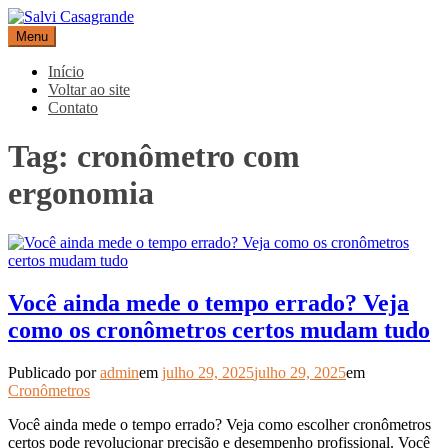
Pular
para
Menu
Salvi Casagrande
Especialistas em equipamentos de medição e automação
o
conteúdo
Início
Voltar ao site
Contato
Tag:
cronômetro com
ergonomia
Você ainda mede o tempo errado? Veja
como os cronômetros certos mudam tudo
Publicado por
admin
em
julho 29, 2025
julho 29, 2025
em
Cronômetros
Você ainda mede o tempo errado? Veja como escolher cronômetros
certos pode revolucionar precisão e desempenho profissional. Você