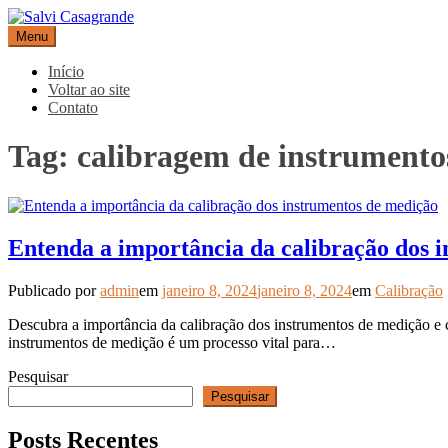
Pular
para
Menu
Salvi Casagrande
Especialistas em equipamentos de medição e automação
o
conteúdo
Início
Voltar ao site
Contato
Tag:
calibragem de instrumento
Entenda a importância da calibração dos 
Publicado por
admin
em
janeiro 8, 2024
janeiro 8, 2024
em
Calibração
Descubra a importância da calibração dos instrumentos de medição e co
instrumentos de medição é um processo vital para…
Pesquisar
Pesquisar
Posts Recentes