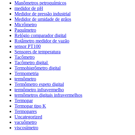
Manômetros petroquímicos
medidor de pH
Medidor de pressão industrial
Medidor de umidade de grãos
Micrômetro
Paquímetro
Relógio comparador digital
Rotâmetro medidor de vazão
sensor PT100
Sensores de temperatura
Tacômetro
Tacômetro digital
Termohigrômetro digital
Termometria
termômetro
Termômetro espeto digital
termômetro infravermelho
termômetros digitais infravermelhos
Termopar
Termopar tipo K
Termopares
Uncategorized
vacuômetro
viscosímetro