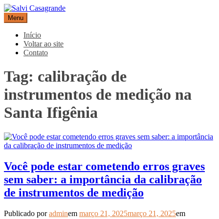
Pular
para
Menu
Salvi Casagrande
Especialistas em equipamentos de medição e automação
o
conteúdo
Início
Voltar ao site
Contato
Tag:
calibração de
instrumentos de medição na
Santa Ifigênia
Você pode estar cometendo erros graves
sem saber: a importância da calibração
de instrumentos de medição
Publicado por
admin
em
março 21, 2025
março 21, 2025
em