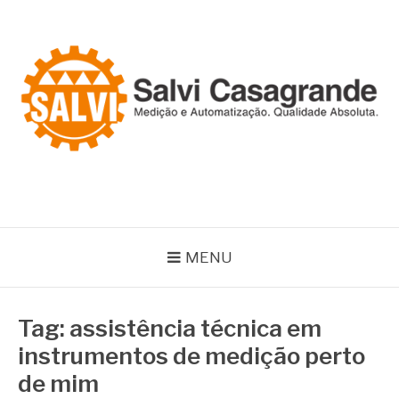
Pular
para
o
conteúdo
SALVI CASAGRANDE
Especialistas em equipamentos de medição e automação
MENU
Tag:
assistência técnica em
instrumentos de medição perto
de mim